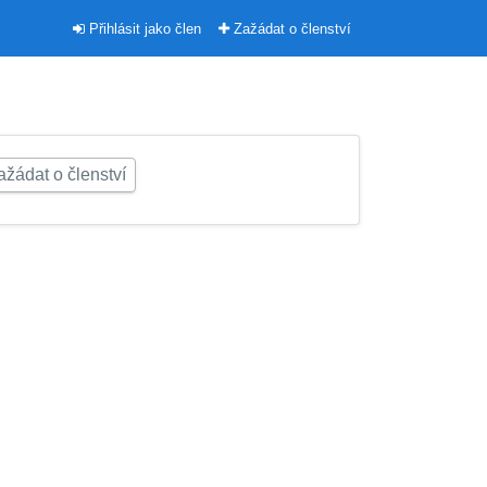
Přihlásit jako člen
Zažádat o členství
žádat o členství