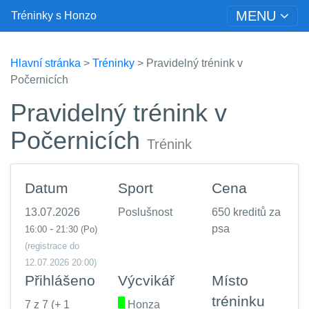
MENU
Tréninky s Honzo
Hlavní stránka
>
Tréninky
> Pravidelný trénink v
Počernicích
Pravidelný trénink v
Počernicích
Trénink
Datum
Sport
Cena
13.07.2026
Poslušnost
650 kreditů za
-
psa
16:00
21:30
(Po)
(registrace do
12.07.2026 20:00)
Přihlášeno
Výcvikář
Místo
tréninku
7 z 7 (+ 1
.
Honza