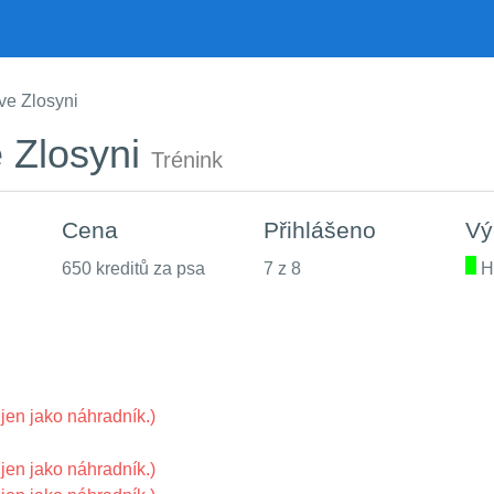
ve Zlosyni
e Zlosyni
Trénink
Cena
Přihlášeno
Vý
650 kreditů za psa
7 z 8
.
H
jen jako náhradník.)
jen jako náhradník.)