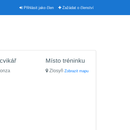
Přihlásit jako člen
Zažádat o členství
cvikář
Místo tréninku
onza
Zlosyň
Zobrazit mapu