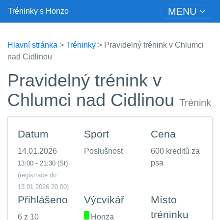
MENU
Tréninky s Honzo
Hlavní stránka
>
Tréninky
> Pravidelný trénink v Chlumci
nad Cidlinou
Pravidelný trénink v
Chlumci nad Cidlinou
Trénink
Datum
Sport
Cena
14.01.2026
Poslušnost
600 kreditů za
-
psa
13:00
21:30
(St)
(registrace do
13.01.2026 20:00)
Přihlášeno
Výcvikář
Místo
tréninku
6 z 10
.
Honza